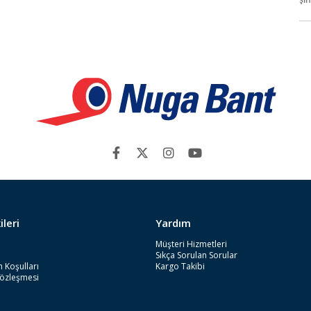
şim
ileri
Yardım
Müşteri Hizmetleri
Sıkça Sorulan Sorular
 Koşulları
Kargo Takibi
Sözleşmesi