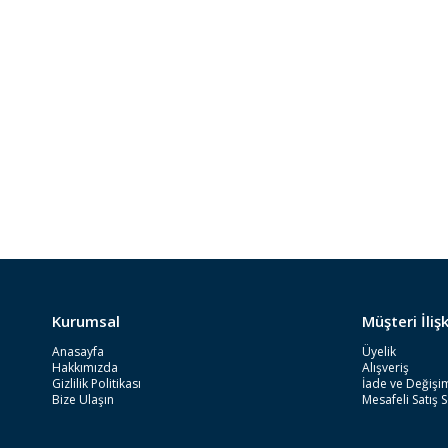
Kurumsal
Müşteri İlişk
Anasayfa
Üyelik
Hakkımızda
Alışveriş
Gizlilik Politikası
İade ve Değişim
Bize Ulaşın
Mesafeli Satış 