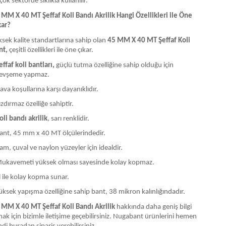
çok sektörde sıklıkla kullanılır.
 MM X 40 MT Şeffaf Koli Bandı Akrilik Hangi Özellikleri ile Öne
kar?
ksek kalite standartlarına sahip olan
45 MM X 40 MT Şeffaf Koli
nt,
çeşitli özellikleri ile öne çıkar.
effaf koli bantları,
güçlü tutma özelliğine sahip olduğu için
evşeme yapmaz.
ava koşullarına karşı dayanıklıdır.
ızdırmaz özelliğe sahiptir.
oli bandı akrilik
, sarı renklidir.
ant, 45 mm x 40 MT ölçülerindedir.
am, çuval ve naylon yüzeyler için idealdir.
ukavemeti yüksek olması sayesinde kolay kopmaz.
l ile kolay kopma sunar.
üksek yapışma özelliğine sahip bant, 38 mikron kalınlığındadır.
 MM X 40 MT Şeffaf Koli Bandı Akrilik
hakkında daha geniş bilgi
mak için bizimle iletişime geçebilirsiniz. Nugabant ürünlerini hemen