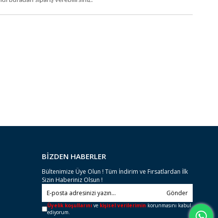
di buradan sipariş verebilirsiniz.
BİZDEN HABERLER
Bültenimize Üye Olun ! Tüm İndirim ve Fırsatlardan İlk
Sizin Haberiniz Olsun !
Gönder
Üyelik koşullarını
ve
kişisel verilerimin
korunmasını kabul
ediyorum.