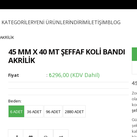
KATEGORİLER
YENİ ÜRÜNLER
İNDİRİM
İLETİŞİM
BLOG
 AKRİLİK
45 MM X 40 MT ŞEFFAF KOLİ BANDI
AKRİLİK
₺296,00
(KDV Dahil)
Fiyat
:
45
Zo
ol
Beden
:
ko
şe
6 ADET
36 ADET
96 ADET
2880 ADET
Güç
şe
kal