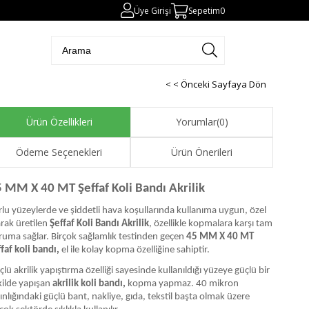
Üye Girişi
Sepetim
0
< < Önceki Sayfaya Dön
Ürün Özellikleri
Yorumlar
(0)
Ödeme Seçenekleri
Ürün Önerileri
 MM X 40 MT Şeffaf Koli Bandı Akrilik
rlu yüzeylerde ve şiddetli hava koşullarında kullanıma uygun, özel
arak üretilen
Şeffaf Koli Bandı Akrilik
, özellikle kopmalara karşı tam
ruma sağlar. Birçok sağlamlık testinden geçen
45 MM X 40 MT
ffaf koli bandı,
el ile kolay kopma özelliğine sahiptir.
lü akrilik yapıştırma özelliği sayesinde kullanıldığı yüzeye güçlü bir
kilde yapışan
akrilik koli bandı,
kopma yapmaz. 40 mikron
ınlığındaki güçlü bant, nakliye, gıda, tekstil başta olmak üzere