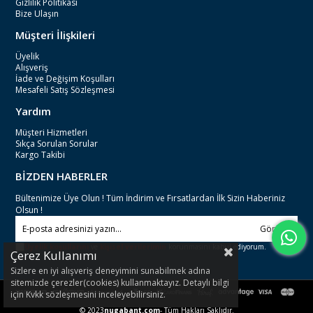
Gizlilik Politikası
Bize Ulaşın
Müşteri İlişkileri
Üyelik
Alışveriş
İade ve Değişim Koşulları
Mesafeli Satış Sözleşmesi
Yardım
Müşteri Hizmetleri
Sıkça Sorulan Sorular
Kargo Takibi
BİZDEN HABERLER
Bültenimize Üye Olun ! Tüm İndirim ve Fırsatlardan İlk Sizin Haberiniz
Olsun !
Gönder
Üyelik koşullarını
ve
kişisel verilerimin
korunmasını kabul ediyorum.
Çerez Kullanımı
Sizlere en iyi alışveriş deneyimini sunabilmek adına
sitemizde çerezler(cookies) kullanmaktayız. Detaylı bilgi
için Kvkk sözleşmesini inceleyebilirsiniz.
© 2023
nugabant.com
- Tüm Hakları Saklıdır.